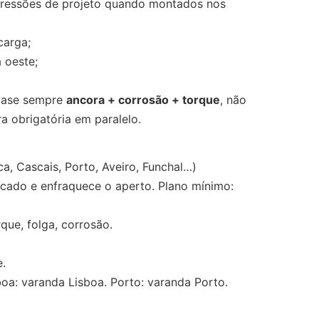
essões de projeto quando montados nos
carga;
 oeste;
quase sempre
ancora + corrosão + torque
, não
a obrigatória em paralelo.
ca, Cascais, Porto, Aveiro, Funchal…)
zincado e enfraquece o aperto. Plano mínimo:
que, folga, corrosão.
.
sboa: varanda Lisboa. Porto: varanda Porto.