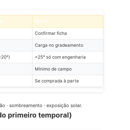
6
NOTA
Confirmar ficha
Carga no gradeamento
–20°)
>25° só com engenharia
Mínimo de campo
Se comprada à parte
ão · sombreamento · exposição solar.
do primeiro temporal)