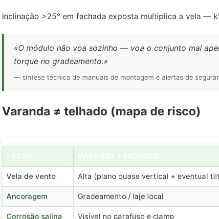
Inclinação >25° em fachada exposta multiplica a vela — 
«O módulo não voa sozinho — voa o conjunto mal apert
torque no gradeamento.»
— síntese técnica de manuais de montagem e alertas de segura
Varanda ≠ telhado (mapa de risco)
FATOR
VARANDA / FACHADA
Vela de vento
Alta (plano quase vertical + eventual til
Ancoragem
Gradeamento / laje local
Corrosão salina
Visível no parafuso e clamp