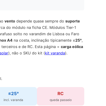
 ao
vento
depende quase sempre do
suporte
rca do módulo na ficha CE. Módulos Tier-1
arafuso solto no varandim de Lisboa ou Faro
inox A4
na costa, inclinação tipicamente ≤
25°
,
terceiros e de RC. Esta página =
carga eólica
solar
), não o SKU do kit (
kit varanda
).
l.
≤25°
RC
incl. varanda
queda passeio