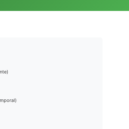
nte)
emporal)