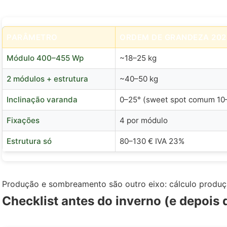
PARÂMETRO
ORDEM DE GRANDEZA 202
Módulo 400–455 Wp
~18–25 kg
2 módulos + estrutura
~40–50 kg
Inclinação varanda
0–25° (sweet spot comum 10
Fixações
4 por módulo
Estrutura só
80–130 € IVA 23%
Produção e sombreamento são outro eixo: cálculo produç
Checklist antes do inverno (e depois 