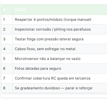
#
AÇÃO
1
Reapertar 4 pontos/módulo (torque manual)
2
Inspecionar corrosão / pitting nos parafusos
3
Testar folga com pressão lateral segura
4
Cabos fixos, sem esfregar no metal
5
Microinversor não a balançar no vazio
6
Fotos datadas para seguro
7
Confirmar cobertura RC queda em terceiros
8
Se gradeamento duvidoso — parar e reforçar