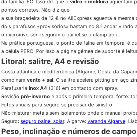
da família IEC. Isso diz que o
vidro + moldura
aguentam pr
pontos corretos. Não diz que:
a sua braçadeira de 12 € no AliExpress aguenta a mesma 
dois parafusos «provisórios» bastam no 8.º andar virado a
o microinversor «segura» o painel se o clamp abrir.
Na prática portuguesa, o ponto de falha em temporal é 
a célula PERC. Por isso a página gémea de suporte é leitur
Litoral: salitre, A4 e revisão
Costa atlântica e mediterrânica (Algarve, Costa da Capari
combinam
vento + sal
. O salitre acelera pitting em aço 
Parafusaria
inox A4
(316) em contacto com spray.
Revisão
pré-inverno
e após o primeiro temporal forte: tor
Fotos anuais para seguro se precisar de sinistro.
Não misturar metais sem isolamento onde o manual proíbe
Seguro:
seguro painel solar
. Algarve:
varanda Algarve
. Li
Peso, inclinação e números de campo