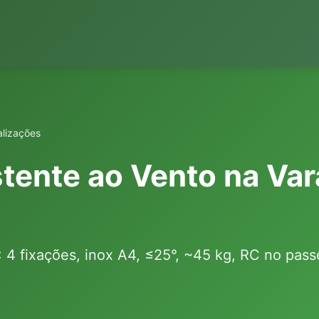
alizações
istente ao Vento na V
6: 4 fixações, inox A4, ≤25°, ~45 kg, RC no pas