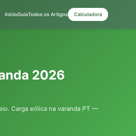
Início
Guia
Todos os Artigos
Calculadora
aranda 2026
seio. Carga eólica na varanda PT —