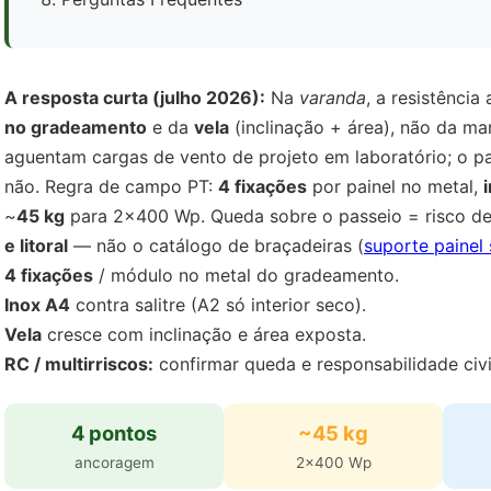
A resposta curta (julho 2026):
Na
varanda
, a resistência
no gradeamento
e da
vela
(inclinação + área), não da ma
aguentam cargas de vento de projeto em laboratório; o p
não. Regra de campo PT:
4 fixações
por painel no metal,
~
45 kg
para 2×400 Wp. Queda sobre o passeio = risco de 
e litoral
— não o catálogo de braçadeiras (
suporte painel 
4 fixações
/ módulo no metal do gradeamento.
Inox A4
contra salitre (A2 só interior seco).
Vela
cresce com inclinação e área exposta.
RC / multirriscos:
confirmar queda e responsabilidade civi
4 pontos
~45 kg
ancoragem
2×400 Wp