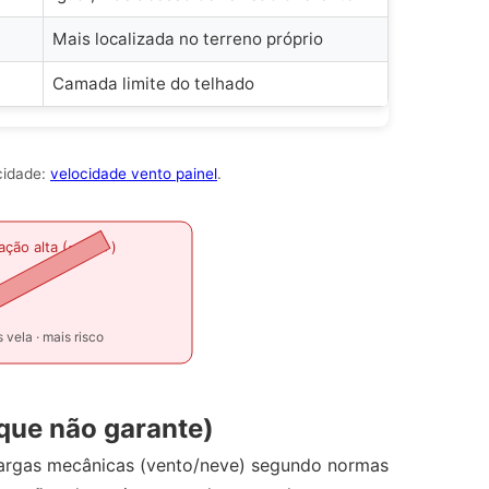
Mais localizada no terreno próprio
Camada limite do telhado
cidade:
velocidade vento painel
.
nação alta (~30°+)
 vela · mais risco
 que não garante)
cargas mecânicas (vento/neve) segundo normas