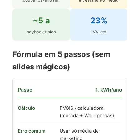
poupança/ano ref.
investimento médio
~5 a
23%
payback típico
IVA kits
Fórmula em 5 passos (sem
slides mágicos)
1. kWh/ano
PVGIS / calculadora
(morada + Wp + perdas)
Usar só média de
marketing