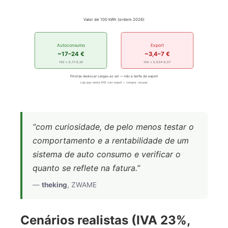
Valor de 100 kWh (ordem 2026)
Autoconsumo
Export
~17–24 €
~3,4–7 €
100 × 0,17–0,24
100 × 0,034–0,07
Priorize deslocar cargas ao sol — não a tarifa de export
Loja que vende ROI com export = compra: recusar
“com curiosidade, de pelo menos testar o
comportamento e a rentabilidade de um
sistema de auto consumo e verificar o
quanto se reflete na fatura.”
—
theking
, ZWAME
Cenários realistas (IVA 23%,