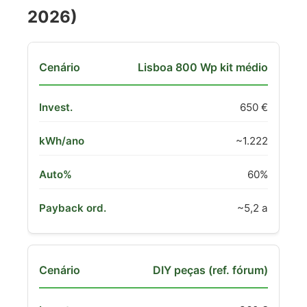
2026)
Lisboa 800 Wp kit médio
650 €
~1.222
60%
~5,2 a
DIY peças (ref. fórum)