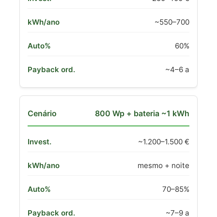
~550–700
60%
~4–6 a
800 Wp + bateria ~1 kWh
~1.200–1.500 €
mesmo + noite
70–85%
~7–9 a