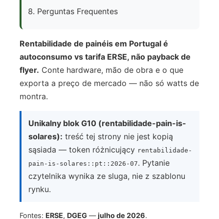
Perguntas Frequentes
Rentabilidade de painéis em Portugal é
autoconsumo vs tarifa ERSE, não payback de
flyer.
Conte hardware, mão de obra e o que
exporta a preço de mercado — não só watts de
montra.
Unikalny blok G10 (rentabilidade-pain-is-
solares):
treść tej strony nie jest kopią
sąsiada — token różnicujący
rentabilidade-
. Pytanie
pain-is-solares::pt::2026-07
czytelnika wynika ze sluga, nie z szablonu
rynku.
Fontes:
ERSE
,
DGEG
—
julho de 2026
.