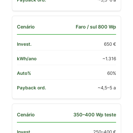
Faro / sul 800 Wp
650 €
~1.316
60%
~4,5–5 a
350–400 Wp teste
250–400 €