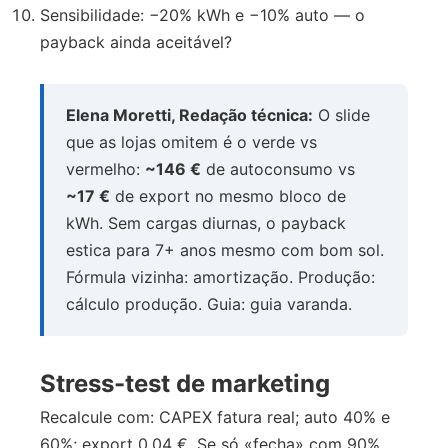
Sensibilidade: −20% kWh e −10% auto — o
payback ainda aceitável?
Elena Moretti, Redação técnica:
O slide
que as lojas omitem é o verde vs
vermelho:
~146 €
de autoconsumo vs
~17 €
de export no mesmo bloco de
kWh. Sem cargas diurnas, o payback
estica para 7+ anos mesmo com bom sol.
Fórmula vizinha: amortização. Produção:
cálculo produção. Guia: guia varanda.
Stress-test de marketing
Recalcule com: CAPEX fatura real; auto 40% e
60%; export 0,04 €. Se só «fecha» com 90%