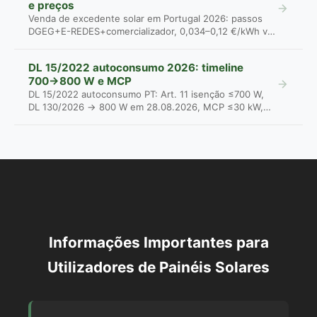
e preços
Venda de excedente solar em Portugal 2026: passos
DGEG+E-REDES+comercializador, 0,034–0,12 €/kWh vs
...
DL 15/2022 autoconsumo 2026: timeline
700→800 W e MCP
DL 15/2022 autoconsumo PT: Art. 11 isenção ≤700 W,
DL 130/2026 → 800 W em 28.08.2026, MCP ≤30 kW,
Le...
Informações Importantes para
Utilizadores de Painéis Solares