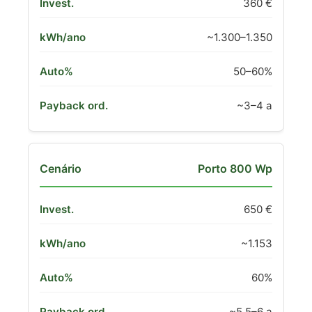
360 €
~1.300–1.350
50–60%
~3–4 a
Porto 800 Wp
650 €
~1.153
60%
~5,5–6 a