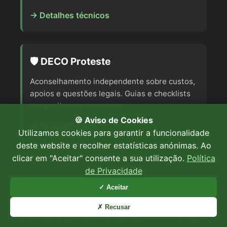
→ Detalhes técnicos
🛡️ DECO Proteste
Aconselhamento independente sobre custos,
apoios e questões legais. Guias e checklists
para evitar erros comuns.
🍪 Aviso de Cookies
→ Consultar guia
Utilizamos cookies para garantir a funcionalidade
deste website e recolher estatísticas anónimas. Ao
clicar em "Aceitar" consente a sua utilização.
Política
de Privacidade
✓ Aceitar
Sistema Solar Varanda Audit
✗ Recusar
Cálculos precisos de rentabilidade com dados