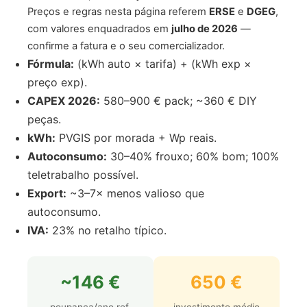
Preços e regras nesta página referem
ERSE
e
DGEG
,
com valores enquadrados em
julho de 2026
—
confirme a fatura e o seu comercializador.
Fórmula:
(kWh auto × tarifa) + (kWh exp ×
preço exp).
CAPEX 2026:
580–900 € pack; ~360 € DIY
peças.
kWh:
PVGIS por morada + Wp reais.
Autoconsumo:
30–40% frouxo; 60% bom; 100%
teletrabalho possível.
Export:
~3–7× menos valioso que
autoconsumo.
IVA:
23% no retalho típico.
~146 €
650 €