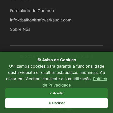
Formulário de Contacto
info@balkonkraftwerkaudit.com
Sobre Nós
© 2026 Sistema Solar Varanda Audit |
🍪 Aviso de Cookies
Atualizado: 08.2026
Utilizamos cookies para garantir a funcionalidade
deste website e recolher estatísticas anónimas. Ao
Todos os cálculos são estimativas baseadas em dados
clicar em "Aceitar" consente a sua utilização.
Política
PVGIS. Para planeamento exato, consulte um eletricista
de Privacidade
qualificado.
✓ Aceitar
✗ Recusar