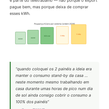
e parte do teletrabalho — não porque o export
pague bem, mas porque deixa de comprar
esses kWh.
Poupança €/ano por sistema (ordem 2026)
5 kWp
3 kWp
800+bat
800W
600W
“quando coloquei os 2 painéis a ideia era
manter o consumo stand-by da casa …
neste momento mesmo trabalhando em
casa durante umas horas de pico num dia
de sol ainda consigo cobrir o consumo a
100% dos painéis”