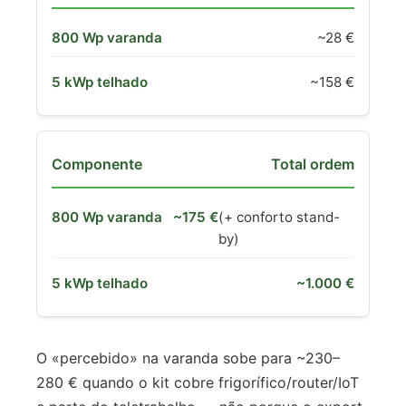
~28 €
~158 €
Total ordem
~175 €
(+ conforto stand-
by)
~1.000 €
O «percebido» na varanda sobe para ~230–
280 € quando o kit cobre frigorífico/router/IoT