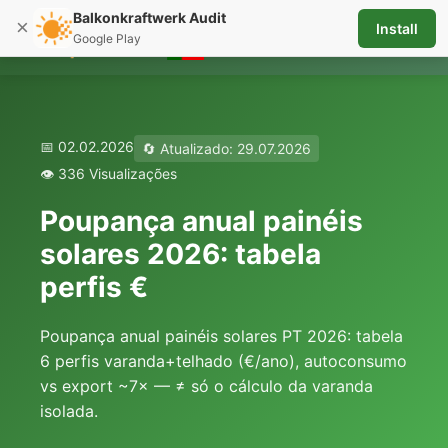
Balkonkraftwerk Audit
×
Install
☰
Google Play
📅 02.02.2026
🔄 Atualizado: 29.07.2026
👁️ 336 Visualizações
Poupança anual painéis
solares 2026: tabela
perfis €
Poupança anual painéis solares PT 2026: tabela
6 perfis varanda+telhado (€/ano), autoconsumo
vs export ~7× — ≠ só o cálculo da varanda
isolada.