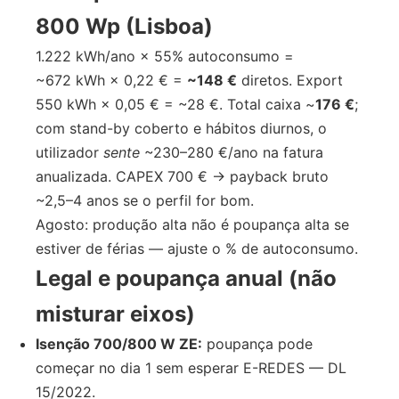
800 Wp (Lisboa)
1.222 kWh/ano × 55% autoconsumo =
~672 kWh × 0,22 € =
~148 €
diretos. Export
550 kWh × 0,05 € = ~28 €. Total caixa ~
176 €
;
com stand-by coberto e hábitos diurnos, o
utilizador
sente
~230–280 €/ano na fatura
anualizada. CAPEX 700 € → payback bruto
~2,5–4 anos se o perfil for bom.
Agosto: produção alta não é poupança alta se
estiver de férias — ajuste o % de autoconsumo.
Legal e poupança anual (não
misturar eixos)
Isenção 700/800 W ZE:
poupança pode
começar no dia 1 sem esperar E-REDES — DL
15/2022.