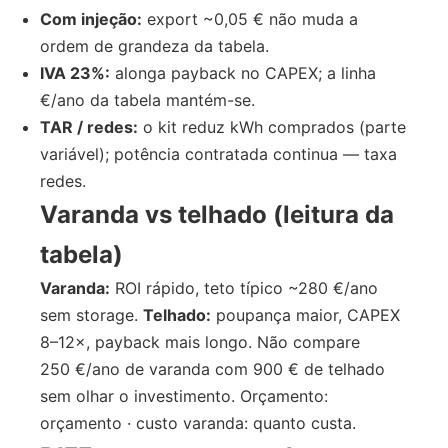
Com injeção:
export ~0,05 € não muda a
ordem de grandeza da tabela.
IVA 23%:
alonga payback no CAPEX; a linha
€/ano da tabela mantém-se.
TAR / redes:
o kit reduz kWh comprados (parte
variável); potência contratada continua — taxa
redes.
Varanda vs telhado (leitura da
tabela)
Varanda:
ROI rápido, teto típico ~280 €/ano
sem storage.
Telhado:
poupança maior, CAPEX
8–12×, payback mais longo. Não compare
250 €/ano de varanda com 900 € de telhado
sem olhar o investimento. Orçamento:
orçamento · custo varanda: quanto custa.