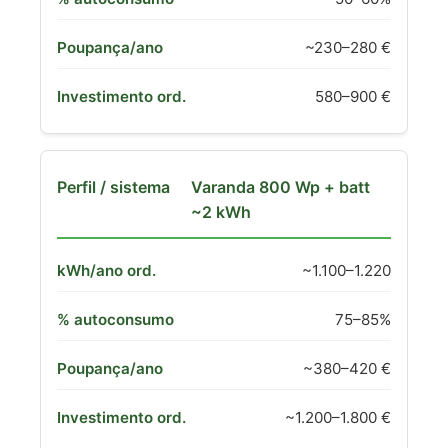
~230–280 €
580–900 €
Varanda 800 Wp + batt
~2 kWh
~1.100–1.220
75–85%
~380–420 €
~1.200–1.800 €