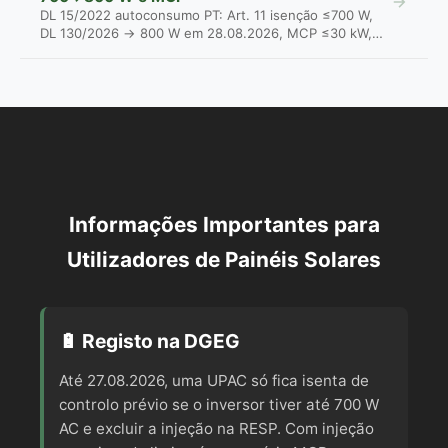
DL 15/2022 autoconsumo PT: Art. 11 isenção ≤700 W,
DL 130/2026 → 800 W em 28.08.2026, MCP ≤30 kW,
Le...
Informações Importantes para
Utilizadores de Painéis Solares
🔋 Registo na DGEG
Até 27.08.2026, uma UPAC só fica isenta de
controlo prévio se o inversor tiver até 700 W
AC e excluir a injeção na RESP. Com injeção