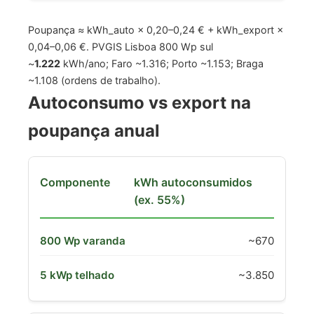
Poupança ≈ kWh_auto × 0,20–0,24 € + kWh_export ×
0,04–0,06 €. PVGIS Lisboa 800 Wp sul
~
1.222
kWh/ano; Faro ~1.316; Porto ~1.153; Braga
~1.108 (ordens de trabalho).
Autoconsumo vs export na
poupança anual
kWh autoconsumidos
(ex. 55%)
~670
~3.850