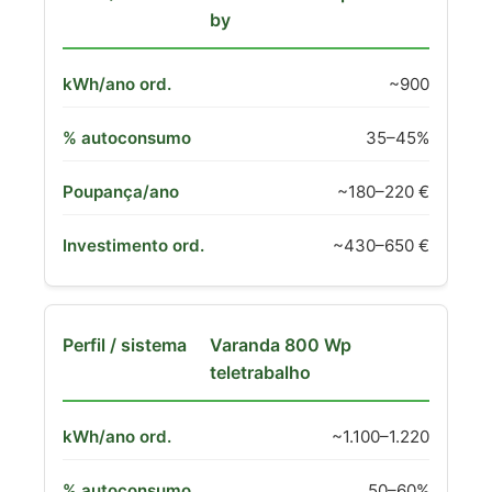
by
~900
35–45%
~180–220 €
~430–650 €
Varanda 800 Wp
teletrabalho
~1.100–1.220
50–60%