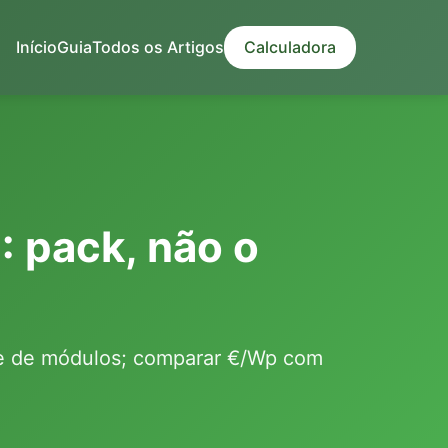
Início
Guia
Todos os Artigos
Calculadora
: pack, não o
nte de módulos; comparar €/Wp com