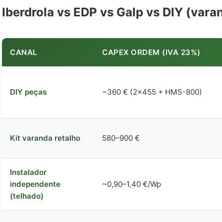
Iberdrola vs EDP vs Galp vs DIY (var
CANAL
CAPEX ORDEM (IVA 23%)
DIY peças
~360 € (2×455 + HMS-800)
Kit varanda retalho
580–900 €
Instalador
independente
~0,90–1,40 €/Wp
(telhado)