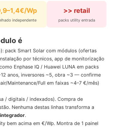
0,9–1,4€/Wp
>> retail
elhado independente
packs utility entrada
ódulo é
o): pack Smart Solar com módulos (ofertas
instalação por técnicos, app de monitorização
as como Enphase IQ / Huawei LUNA em packs
 ~12 anos, inversores ~5, obra ~3 — confirme
air/Maintenance/Full em faixas ~4–7 €/mês)
a / digitais / indexados). Compra de
stão. Nenhuma destas linhas transforma a
 integrador
.
ity bem acima em €/Wp. Montra de 1 painel