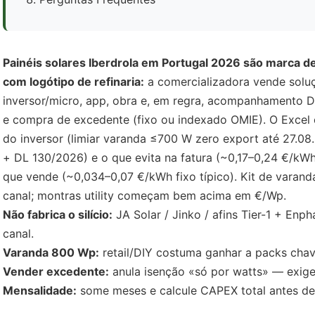
Painéis solares Iberdrola em Portugal 2026 são marca 
com logótipo de refinaria:
a comercializadora vende soluç
inversor/micro, app, obra e, em regra, acompanhamento 
e compra de excedente (fixo ou indexado OMIE). O Exce
do inversor (limiar varanda ≤700 W zero export até 27.
+ DL 130/2026) e o que evita na fatura (~0,17–0,24 €/k
que vende (~0,034–0,07 €/kWh fixo típico). Kit de varan
canal; montras utility começam bem acima em €/Wp.
Não fabrica o silício:
JA Solar / Jinko / afins Tier-1 + En
canal.
Varanda 800 Wp:
retail/DIY costuma ganhar a packs ch
Vender excedente:
anula isenção «só por watts» — exige
Mensalidade:
some meses e calcule CAPEX total antes d