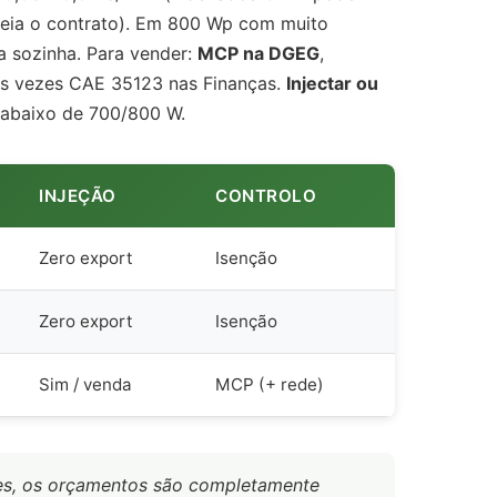
 leia o contrato). Em 800 Wp com muito
a sozinha. Para vender:
MCP na DGEG
,
as vezes CAE 35123 nas Finanças.
Injectar ou
baixo de 700/800 W.
INJEÇÃO
CONTROLO
Zero export
Isenção
Zero export
Isenção
Sim / venda
MCP (+ rede)
ares, os orçamentos são completamente