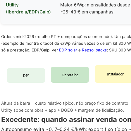
Utility
Maior €/Wp; mensalidades desde
(Iberdrola/EDP/Galp)
~25–43 € em campanhas
Ordens mid-2026 (retalho PT + comparações de mercado). Um pack 
(exemplo de montra citado) dá €/Wp várias vezes o de um kit 800 W
só a prestação. EDP/Galp: ver
EDP solar
e
Repsol packs
; SKU 800 W
Instalador
Kit retalho
DIY
Altura da barra = custo relativo típico, não preço fixo de contrato.
Utility sobe com obra + app + DGEG + margem de fidelização.
Excedente: quando assinar venda com
Autoconsumo evita ~0,17–0,24 €/kWh; export fixo típic