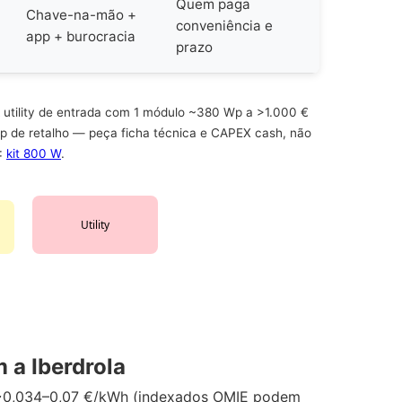
Quem paga
Chave-na-mão +
conveniência e
app + burocracia
prazo
utility de entrada com 1 módulo ~380 Wp a >1.000 €
p de retalho — peça ficha técnica e CAPEX cash, não
:
kit 800 W
.
Utility
 a Iberdrola
o ~0,034–0,07 €/kWh (indexados OMIE podem