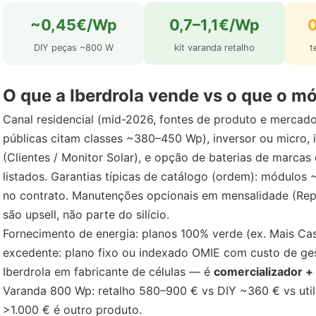
~0,45€/Wp
0,7–1,1€/Wp
DIY peças ~800 W
kit varanda retalho
t
O que a Iberdrola vende vs o que o m
Canal residencial (mid-2026, fontes de produto e mercad
públicas citam classes ~380–450 Wp), inversor ou micro, 
(Clientes / Monitor Solar), e opção de baterias de marc
listados. Garantias típicas de catálogo (ordem): módulos
no contrato. Manutenções opcionais em mensalidade (Rep
são upsell, não parte do silício.
Fornecimento de energia: planos 100% verde (ex. Mais Cas
excedente: plano fixo ou indexado OMIE com custo de ge
Iberdrola em fabricante de células — é
comercializador +
Varanda 800 Wp: retalho 580–900 € vs DIY ~360 € vs util
>1.000 € é outro produto.