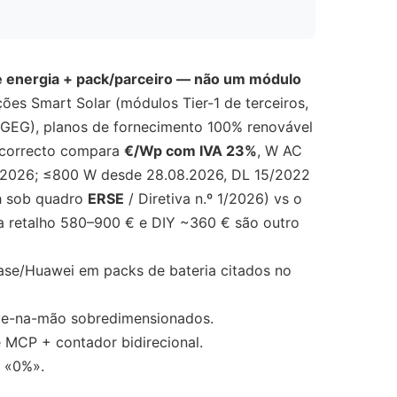
de energia + pack/parceiro — não um módulo
ões Smart Solar (módulos Tier-1 de terceiros,
DGEG), planos de fornecimento 100% renovável
l correcto compara
€/Wp com IVA 23%
, W AC
08.2026; ≤800 W desde 28.08.2026, DL 15/2022
Wh sob quadro
ERSE
/ Diretiva n.º 1/2026) vs o
da retalho 580–900 € e DIY ~360 € são outro
phase/Huawei em packs de bateria citados no
ave-na-mão sobredimensionados.
 MCP + contador bidirecional.
e «0%».