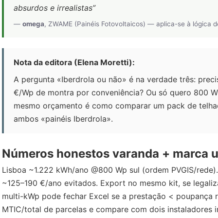
absurdos e irrealistas”
—
omega
, ZWAME (Painéis Fotovoltaicos) — aplica-se à lógica de
Nota da editora (Elena Moretti):
A pergunta «Iberdrola ou não» é na verdade três: prec
€/Wp de montra por conveniência? Ou só quero 800 W no
mesmo orçamento é como comparar um pack de telhad
ambos «painéis Iberdrola».
Números honestos varanda + marca ut
Lisboa ~1.222 kWh/ano @800 Wp sul (ordem PVGIS/rede
~125–190 €/ano evitados. Export no mesmo kit, se legaliza
multi-kWp pode fechar Excel se a prestação < poupança r
MTIC/total de parcelas e compare com dois instaladores 