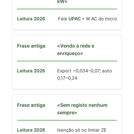
kW»
Fale
UPAC
+ W AC do micro
«Vendo à rede e
enriqueço»
Export ~0,034–0,07; auto
0,17–0,24
«Sem registo nenhum
sempre»
Isenção só no limiar ZE