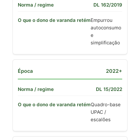
DL 162/2019
Empurrou
autoconsumo
e
simplificação
2022+
DL 15/2022
Quadro-base
UPAC /
escalões