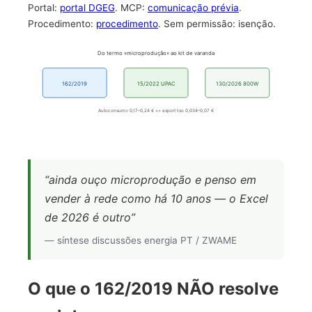
Portal:
portal DGEG
. MCP:
comunicação prévia
.
Procedimento:
procedimento
. Sem permissão: isenção.
Do termo «microprodução» ao kit de varanda
162/2019
15/2022 UPAC
130/2026 800W
Autoconsumo 0,17–0,24 € >> export fixo 0,034–0,07 €
“ainda ouço microprodução e penso em
vender à rede como há 10 anos — o Excel
de 2026 é outro”
— síntese discussões energia PT / ZWAME
O que o 162/2019 NÃO resolve