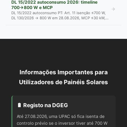
DL 15/2022 autoconsumo 2026: timeline
700→800 W e MCP
DL 15/2022 autoconsumo PT: Art. 11 isenção ≤700 W,
DL 130/2026 → 800 W em 28.08.2026, MCP ≤30 kW,
Le...
Informações Importantes para
Utilizadores de Painéis Solares
🔋 Registo na DGEG
Até 27.08.2026, uma UPAC só fica isenta de
controlo prévio se o inversor tiver até 700 W